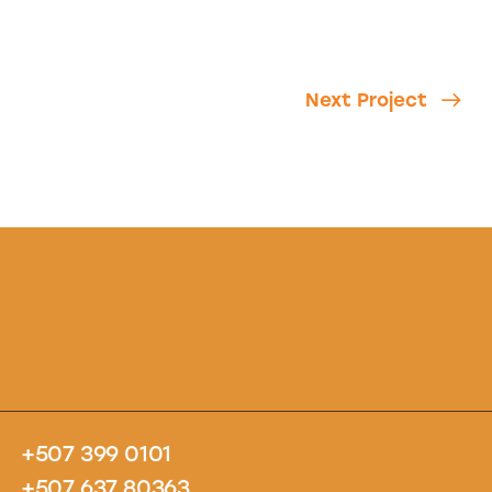
Next Project
+507 399 0101
+507 637 80363