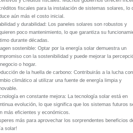
centivos y créditos fiscales: Muchos gobiernos ofrecen ince
créditos fiscales para la instalación de sistemas solares, lo 
duce aún más el costo inicial.
abilidad y durabilidad: Los paneles solares son robustos y
quieren poco mantenimiento, lo que garantiza su funcionami
timo durante décadas.
agen sostenible: Optar por la energía solar demuestra un
mpromiso con la sostenibilidad y puede mejorar la percepci
 negocio o hogar.
ducción de la huella de carbono: Contribuirás a la lucha con
mbio climático al utilizar una fuente de energía limpia y
novable.
cnología en constante mejora: La tecnología solar está en
ntinua evolución, lo que significa que los sistemas futuros 
n más eficientes y económicos.
speres más para aprovechar los sorprendentes beneficios d
a solar!