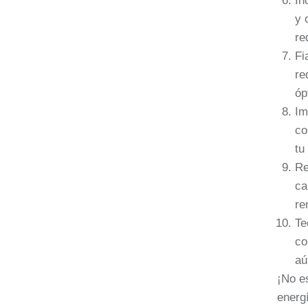
In
y 
re
Fi
re
óp
Im
co
tu
Re
ca
re
Te
co
aú
¡No e
energí