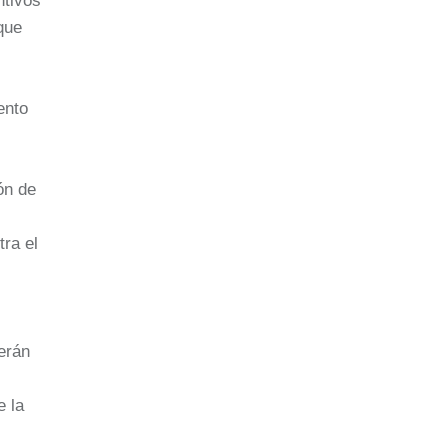
ntivos
que
ento
ón de
tra el
serán
e la