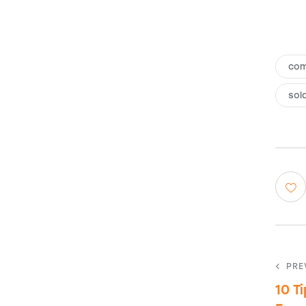
co
sol
PRE
10 T