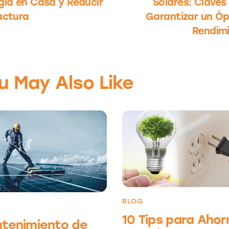
gía en Casa y Reducir
Solares: Claves
actura
Garantizar un Ó
Rendim
u May Also Like
BLOG
10 Tips para Ahor
tenimiento de