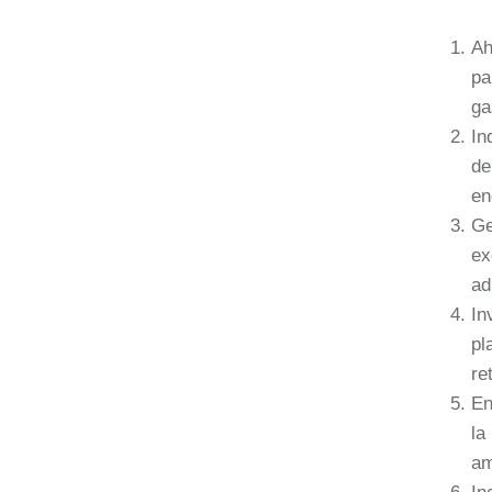
Ah
pa
ga
In
de
en
Ge
ex
ad
In
pl
re
En
la
am