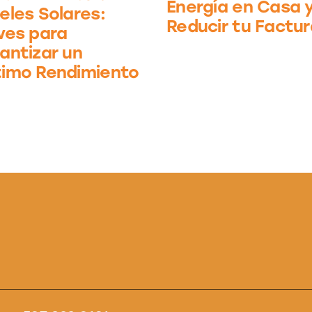
Energía en Casa 
eles Solares:
Reducir tu Factur
ves para
antizar un
imo Rendimiento