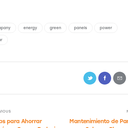
mpany
energy
green
panels
power
ar
VIOUS
ips para Ahorrar
Mantenimiento de Pa