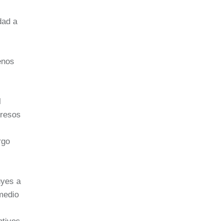
dad a
enos
l
gresos
rgo
uyes a
medio