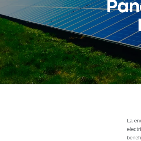
Pan
La en
electr
benefi