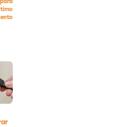
 para
ptimo
iento
rar