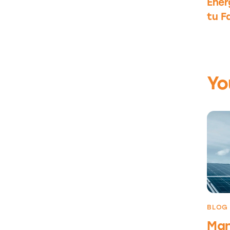
Ener
tu F
Yo
BLOG
Man