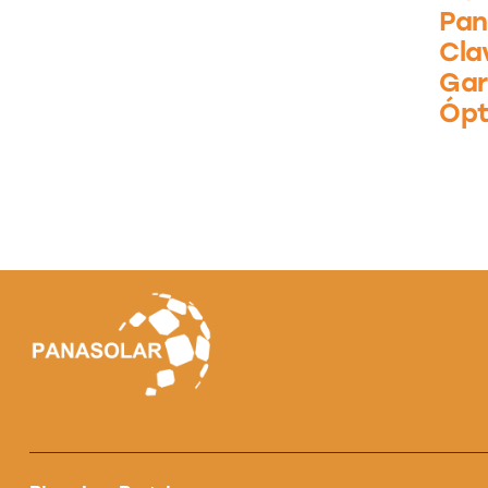
Pan
Cla
Gar
Ópt